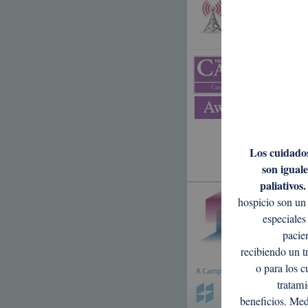
Los cuidados
son iguale
paliativos.
hospicio son un
especiales
pacie
recibiendo un t
o para los c
tratami
beneficios. Med