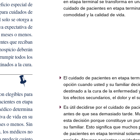
en etapa terminal se transforma en una
ficio especial de
cuidado de pacientes en etapa terminal
para cuidados de
comodidad y la calidad de vida.
l solo se otorga a
ya expectativa de
6 meses o menos.
ntes que reciban
hospicio deberán
rrumpir todos los
inados a la cura.
El cuidado de pacientes en etapa term
opción cuando usted y su familiar deci
destinado a la cura de la enfermedad 
on elegibles para
los efectos secundarios, el dolor y el 
acientes en etapa
Es útil decidirse por el cuidado de pac
 médico determina
antes de que sea demasiado tarde. 
iva de vida en su
esta decisión porque constituye un pun
ses o menos. Sin
su familiar. Esto significa que muchos
, los médicos no
de pacientes en etapa terminal solam
 predecir cuánto