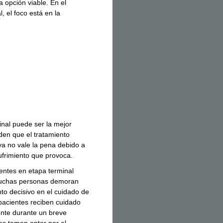
 opción viable. En el
, el foco está en la
inal puede ser la mejor
den que el tratamiento
ya no vale la pena debido a
sufrimiento que provoca.
ientes en etapa terminal
Muchas personas demoran
to decisivo en el cuidado de
 pacientes reciben cuidado
ente durante un breve