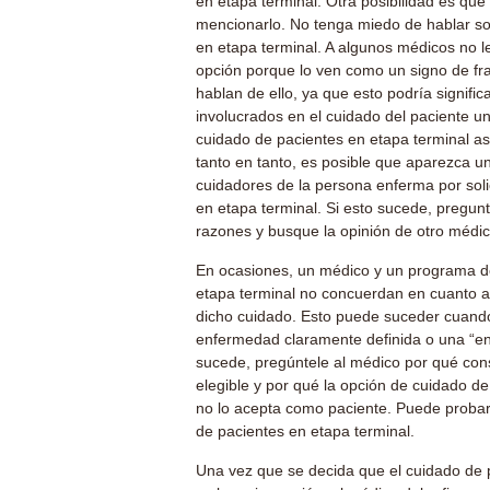
en etapa terminal. Otra posibilidad es que
mencionarlo. No tenga miedo de hablar so
en etapa terminal. A algunos médicos no l
opción porque lo ven como un signo de fr
hablan de ello, ya que esto podría signifi
involucrados en el cuidado del paciente u
cuidado de pacientes en etapa terminal a
tanto en tanto, es posible que aparezca un
cuidadores de la persona enferma por soli
en etapa terminal. Si esto sucede, pregun
razones y busque la opinión de otro médic
En ocasiones, un médico y un programa d
etapa terminal no concuerdan en cuanto 
dicho cuidado. Esto puede suceder cuando
enfermedad claramente definida o una “en
sucede, pregúntele al médico por qué cons
elegible y por qué la opción de cuidado de
no lo acepta como paciente. Puede probar
de pacientes en etapa terminal.
Una vez que se decida que el cuidado de 