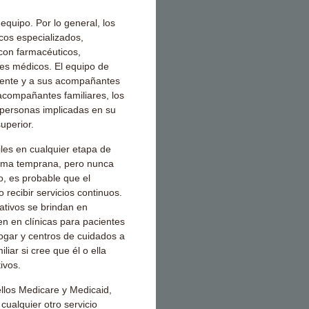
equipo. Por lo general, los
cos especializados,
 con farmacéuticos,
ales médicos. El equipo de
ciente y a sus acompañantes
 acompañantes familiares, los
 personas implicadas en su
uperior.
iles en cualquier etapa de
orma temprana, pero nunca
o, es probable que el
 recibir servicios continuos.
iativos se brindan en
en en clínicas para pacientes
hogar y centros de cuidados a
liar si cree que él o ella
ivos.
ellos Medicare y Medicaid,
 cualquier otro servicio