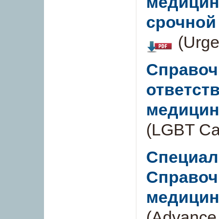
медицинс
срочной
(Urge
Справоч
ответст
медицин
(LGBT Ca
Cпециал
Справоч
медицин
(Advance 