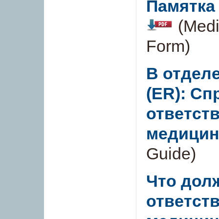
Памятка
(Medi
Form)
В отдел
(ER): Сп
ответст
медицин
Guide)
Что дол
ответст