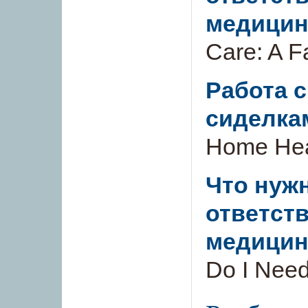
медицин
Care: A F
Работа 
сиделка
Home Hea
Что нужн
ответст
медицин
Do I Need