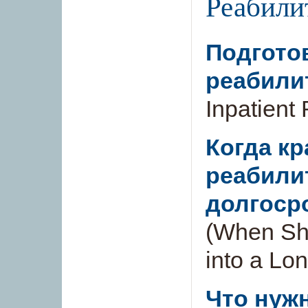
Реабили
Подгото
реабили
Inpatient
Когда к
реабили
долгоср
(When Sh
into a Lo
Что нужн