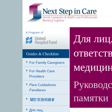
Для лиц
ответст
Guides & Checklists
медицин
For Family Caregivers
For Health Care
Providers
Руководс
Para Cuidadores
Familiares
памятки
Для лиц,