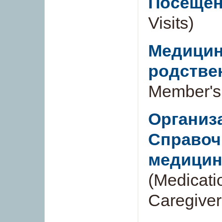
Посещен
Visits)
Медицин
родстве
Member's 
Организ
Справоч
медицин
(Medicat
Caregiver