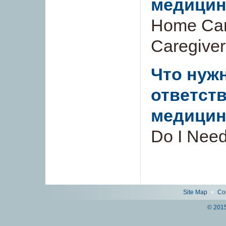
медицин
Home Car
Caregiver
Что нужн
ответст
медицин
Do I Need
Site Map
•
Co
© 2015