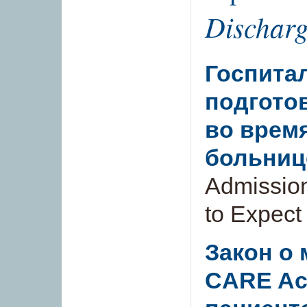
Discharg
Госпитал
подгото
во врем
больниц
Admissio
to Expect
Закон о
CARE Ac