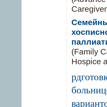
Caregiver
Семейны
хосписн
паллиат
(Family C
Hospice a
рдготов
больниц
варианто