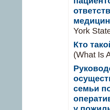
пациенто
ответст
медицин
York Stat
Кто тако
(What Is A
Руковод
осущест
семьи п
операти
у пожил