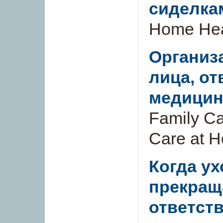
сиделка
Home Hea
Организ
лица, от
медицин
Family Ca
Care at 
Когда ух
прекращ
ответств